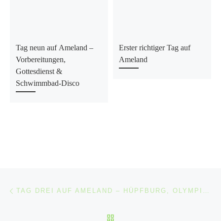
Tag neun auf Ameland –
Erster richtiger Tag auf
Vorbereitungen,
Ameland
Gottesdienst &
Schwimmbad-Disco
Beitragsnavigation
Vorheriger Beitrag
TAG DREI AUF AMELAND – HÜPFBURG, OLYMPIADE & PIZZA-SPASS
ZURÜCK ZUR BEITRAGSL