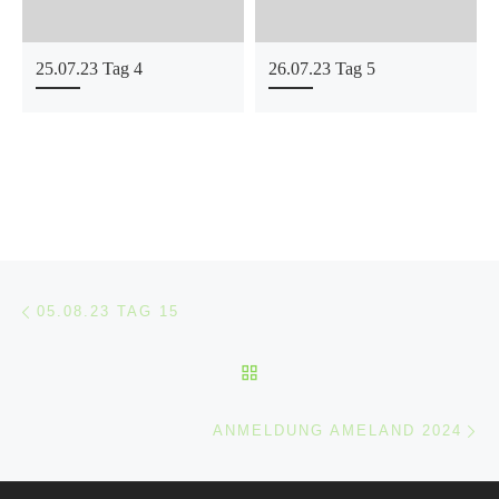
25.07.23 Tag 4
26.07.23 Tag 5
Beitragsnavigation
Vorheriger Beitrag
05.08.23 TAG 15
ZURÜCK ZUR BEITRAGSL
Nä
ANMELDUNG AMELAND 2024